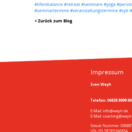
#lifeinbalance
#retreat
#seminare
#yoga
#persön
#seminartermine
#veranstaltungstermine
#sylt
#
< Zurück zum Blog
Impressum
Sven Weyh
Telefon:
06626 8099 88
E-Mail:
info@weyh.de
E-Mail:
coaching@weyh
Steuer Nummer: 03688
USt.-ID: DE265166854