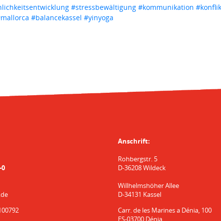
lichkeitsentwicklung
#stressbewältigung
#kommunikation
#konfl
mallorca
#balancekassel
#yinyoga
Anschrift:
Rohbergstr. 5
-0
D-36208 Wildeck
Willhelmshöher Allee
.de
D-34131 Kassel
100792
Carr. de les Marines a Dénia, 100
ES-03700 Dénia