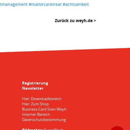
iktmanagement
#mallorcaretreat
#achtsamkeit
Zurück zu weyh.de >
Registrierung
Newsletter
Hier: Downloadbereich
Hier: Zum Shop
Business-Card Sven Weyh
Interner Bereich
Datenschutzbestimmung