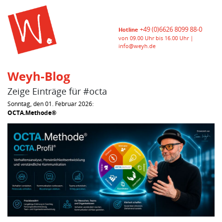
+49 (0)6626 8099 88-0
Hotline
von 09.00 Uhr bis 16.00 Uhr |
info@weyh.de
Weyh-Blog
Zeige Einträge für #octa
Sonntag, den 01. Februar 2026:
OCTA.Methode®