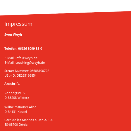
Impressum
Sven Weyh
Telefon:
06626 8099 88-0
E-Mail:
info@weyh.de
E-Mail:
coaching@weyh.de
Steuer Nummer: 03688100792
USt.-ID: DE265166854
Anschrift:
Rohbergstr. 5
D-36208 Wildeck
Willhelmshöher Allee
D-34131 Kassel
Carr. de les Marines a Dénia, 100
ES-03700 Dénia