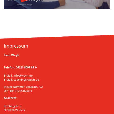
Impressum
Sven Weyh
Telefon:
06626 8099 88-0
E-Mail:
info@weyh.de
E-Mail:
coaching@weyh.de
Steuer Nummer: 03688100792
USt.-ID: DE265166854
Anschrift:
Rohbergstr. 5
D-36208 Wildeck