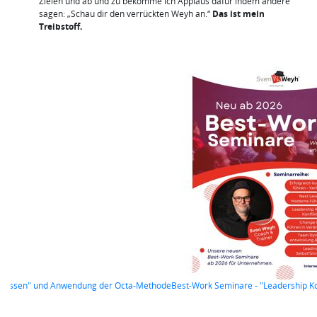
Zielen und ab und zu bekomme ich Applaus dafür indem andere
sagen: „Schau dir den verrückten Weyh an.“
Das ist mein
Treibstoff.
ship Kommunikation & Konfliktkompetenz" und Anwendung der Octa-Methode
Kos
Previous
Next