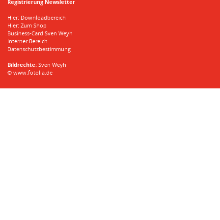
Registrierung Newsletter
Hier: Downloadbereich
Hier: Zum Shop
Business-Card Sven Weyh
Interner Bereich
Datenschutzbestimmung
Bildrechte:
Sven Weyh
©
www.fotolia.de