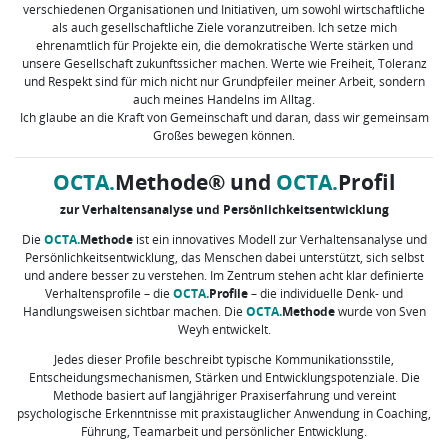
verschiedenen Organisationen und Initiativen, um sowohl wirtschaftliche
als auch gesellschaftliche Ziele voranzutreiben. Ich setze mich
ehrenamtlich für Projekte ein, die demokratische Werte stärken und
unsere Gesellschaft zukunftssicher machen. Werte wie Freiheit, Toleranz
und Respekt sind für mich nicht nur Grundpfeiler meiner Arbeit, sondern
auch meines Handelns im Alltag.
Ich glaube an die Kraft von Gemeinschaft und daran, dass wir gemeinsam
Großes bewegen können.
OCTA.
Methode® und
OCTA.
Profil
zur Verhaltensanalyse und Persönlichkeitsentwicklung
Die
OCTA.
Methode
ist ein innovatives Modell zur Verhaltensanalyse und
Persönlichkeitsentwicklung, das Menschen dabei unterstützt, sich selbst
und andere besser zu verstehen. Im Zentrum stehen acht klar definierte
Verhaltensprofile – die
OCTA.
Profile
– die individuelle Denk- und
Handlungsweisen sichtbar machen. Die
OCTA.
Methode
wurde von Sven
Weyh entwickelt.
Jedes dieser Profile beschreibt typische Kommunikationsstile,
Entscheidungsmechanismen, Stärken und Entwicklungspotenziale. Die
Methode basiert auf langjähriger Praxiserfahrung und vereint
psychologische Erkenntnisse mit praxistauglicher Anwendung in Coaching,
Führung, Teamarbeit und persönlicher Entwicklung.