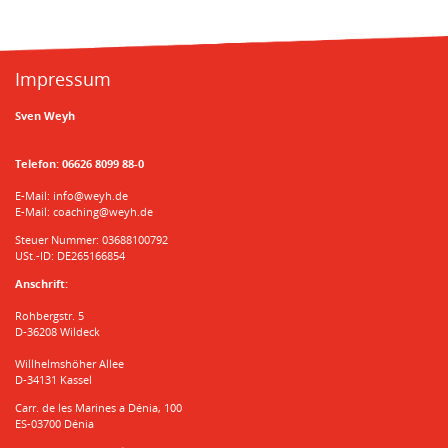
Impressum
Sven Weyh
Telefon:
06626 8099 88-0
E-Mail:
info@weyh.de
E-Mail:
coaching@weyh.de
Steuer Nummer: 03688100792
USt.-ID: DE265166854
Anschrift:
Rohbergstr. 5
D-36208 Wildeck
Willhelmshöher Allee
D-34131 Kassel
Carr. de les Marines a Dénia, 100
ES-03700 Dénia