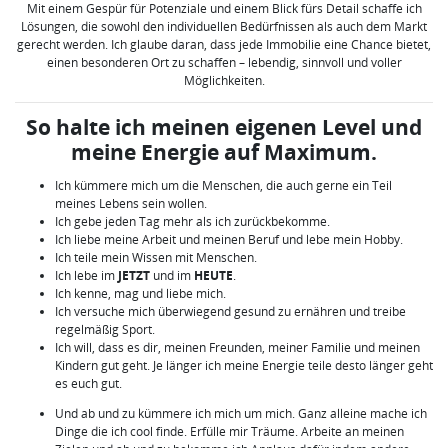
Mit einem Gespür für Potenziale und einem Blick fürs Detail schaffe ich
Lösungen, die sowohl den individuellen Bedürfnissen als auch dem Markt
gerecht werden. Ich glaube daran, dass jede Immobilie eine Chance bietet,
einen besonderen Ort zu schaffen – lebendig, sinnvoll und voller
Möglichkeiten.
So halte ich meinen eigenen Level und
meine Energie auf Maximum.
Ich kümmere mich um die Menschen, die auch gerne ein Teil
meines Lebens sein wollen.
Ich gebe jeden Tag mehr als ich zurückbekomme.
Ich liebe meine Arbeit und meinen Beruf und lebe mein Hobby.
Ich teile mein Wissen mit Menschen.
Ich lebe im
JETZT
und im
HEUTE
.
Ich kenne, mag und liebe mich.
Ich versuche mich überwiegend gesund zu ernähren und treibe
regelmäßig Sport.
Ich will, dass es dir, meinen Freunden, meiner Familie und meinen
Kindern gut geht. Je länger ich meine Energie teile desto länger geht
es euch gut.
Und ab und zu kümmere ich mich um mich. Ganz alleine mache ich
Dinge die ich cool finde. Erfülle mir Träume. Arbeite an meinen