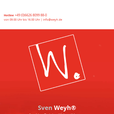
+49 (0)6626 8099 88-0
Hotline
von 09.00 Uhr bis 16.00 Uhr |
info@weyh.de
Sven
Weyh®