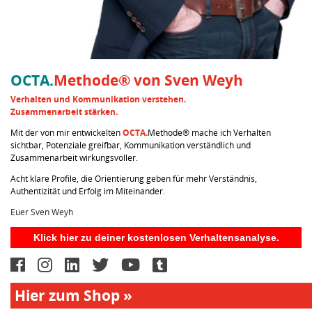
OCTA.
Methode® von Sven Weyh
Verhalten und Kommunikation verstehen.
Zusammenarbeit stärken.
Mit der von mir entwickelten
OCTA.
Methode® mache ich Verhalten
sichtbar, Potenziale greifbar, Kommunikation verständlich und
Zusammenarbeit wirkungsvoller.
Acht klare Profile, die Orientierung geben für mehr Verständnis,
Authentizität und Erfolg im Miteinander.
Euer Sven Weyh
Klick hier zu deiner kostenlosen Verhaltensanalyse.
Hier zum Shop »