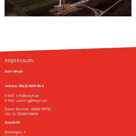
Impressum
Sven Weyh
Telefon:
06626 8099 88-0
E-Mail:
info@weyh.de
E-Mail:
coaching@weyh.de
Steuer Nummer: 03688100792
USt.-ID: DE265166854
Anschrift:
Rohbergstr. 5