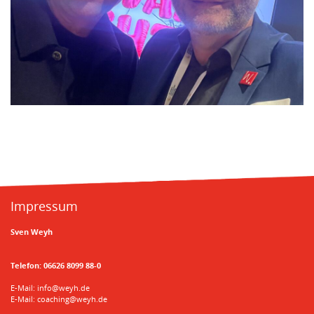
Impressum
Sven Weyh
Telefon:
06626 8099 88-0
E-Mail:
info@weyh.de
E-Mail:
coaching@weyh.de