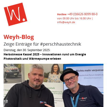
+49 (0)6626 8099 88-0
Hotline
von 09.00 Uhr bis 16.00 Uhr |
info@weyh.de
Weyh-Blog
Zeige Einträge für #perschhaustechnik
Dienstag, den 30. September 2025:
Herbstmesse Kassel 2025 – Innovationen rund um Energie
Photovoltaik und Wärmepumpe erleben