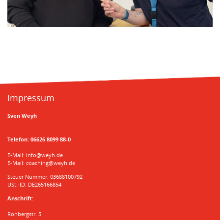
Impressum
Sven Weyh
Telefon:
06626 8099 88-0
E-Mail:
info@weyh.de
E-Mail:
coaching@weyh.de
Steuer Nummer: 03688100792
USt.-ID: DE265166854
Anschrift:
Rohbergstr. 5