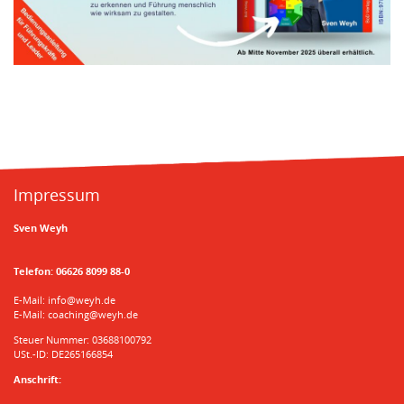
Impressum
Sven Weyh
Telefon:
06626 8099 88-0
E-Mail:
info@weyh.de
E-Mail:
coaching@weyh.de
Steuer Nummer: 03688100792
USt.-ID: DE265166854
Anschrift: