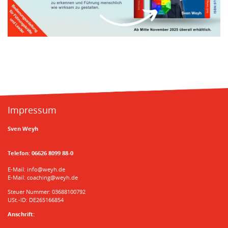
Impressum
Sven Weyh
Telefon:
06626 8099 88-0
E-Mail:
info@weyh.de
E-Mail:
coaching@weyh.de
Steuer Nummer: 03688100792
USt.-ID: DE265166854
Anschrift: