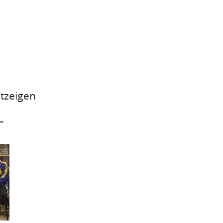
itzeigen
–