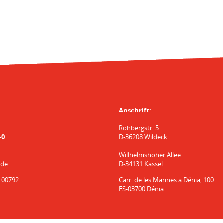
Anschrift:
Rohbergstr. 5
-0
D-36208 Wildeck
Willhelmshöher Allee
.de
D-34131 Kassel
100792
Carr. de les Marines a Dénia, 100
ES-03700 Dénia