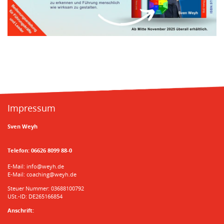
Impressum
Sven Weyh
Telefon:
06626 8099 88-0
E-Mail:
info@weyh.de
E-Mail:
coaching@weyh.de
Steuer Nummer: 03688100792
USt.-ID: DE265166854
Anschrift: