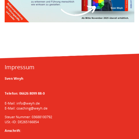
Impressum
Sven Weyh
Telefon:
06626 8099 88-0
E-Mail:
info@weyh.de
E-Mail:
coaching@weyh.de
Steuer Nummer: 03688100792
USt.-ID: DE265166854
Anschrift: