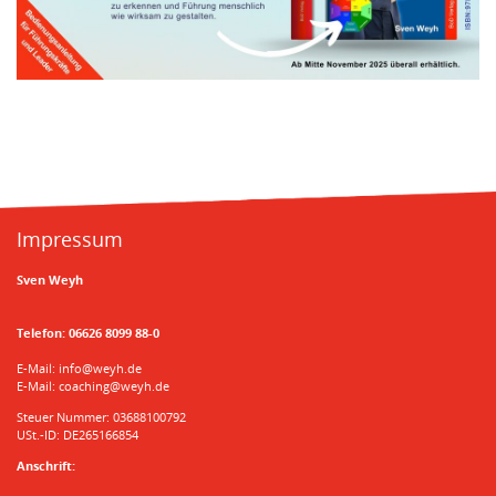
Impressum
Sven Weyh
Telefon:
06626 8099 88-0
E-Mail:
info@weyh.de
E-Mail:
coaching@weyh.de
Steuer Nummer: 03688100792
USt.-ID: DE265166854
Anschrift: